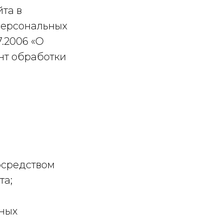
йта в
 персональных
7.2006 «О
нт обработки
посредством
та;
нных