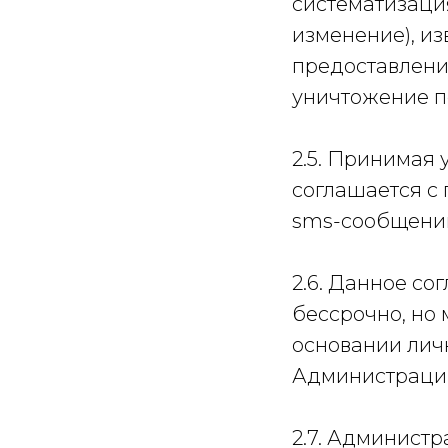
систематизация
изменение), из
предоставление
уничтожение п
2.5. Принимая 
соглашается с
sms-сообщений
2.6. Данное со
бессрочно, но
основании лич
Администрации
2.7. Админист