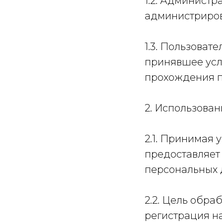
1.2. Администр
администриров
1.3. Пользоват
принявшее усл
прохождения п
2. Использова
2.1. Принимая 
предоставляет
персональных 
2.2. Цель обра
регистрация н