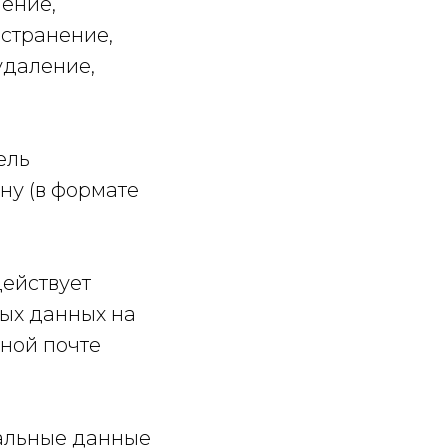
ление,
остранение,
удаление,
ель
ну (в формате
действует
ных данных на
нной почте
нальные данные