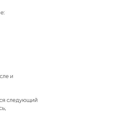
е:
сле и
тся следующий
сь,