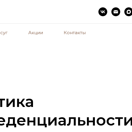
суг
Акции
Контакты
тика
еденциальност