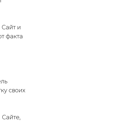
и
 Сайт и
т факта
ель
ку своих
 Сайте,